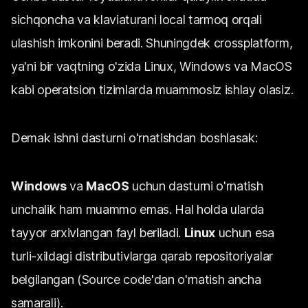
sichqoncha va klaviaturani local tarmoq orqali
ulashish imkonini beradi. Shuningdek crossplatform,
ya'ni bir vaqtning o'zida Linux, Windows va MacOS
kabi operatsion tizimlarda muammosiz ishlay olasiz.
Demak ishni dasturni o'rnatishdan boshlasak:
Windows
va
MacOS
uchun dasturni o'rnatish
unchalik ham muammo emas. Hal holda ularda
tayyor arxivlangan fayl beriladi.
Linux
uchun esa
turli-xildagi distributivlarga qarab repositoriyalar
belgilangan (Source code'dan o'rnatish ancha
samarali).