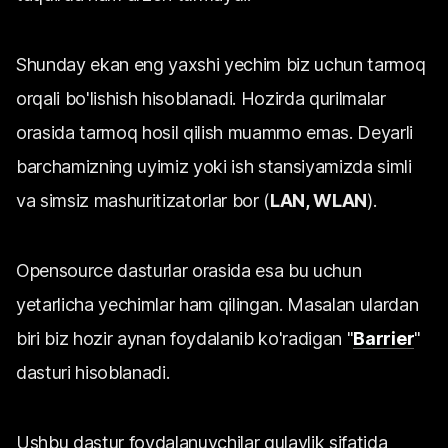
Shunday ekan eng yaxshi yechim biz uchun tarmoq
orqali bo'lishish hisoblanadi. Hozirda qurilmalar
orasida tarmoq hosil qilish muammo emas. Deyarli
barchamizning uyimiz yoki ish stansiyamizda simli
va simsiz mashuritizatorlar bor (
LAN, WLAN
).
Opensource dasturlar orasida esa bu uchun
yetarlicha yechimlar ham qilingan. Masalan ulardan
biri biz hozir aynan foydalanib ko'radigan "
Barrier
"
dasturi hisoblanadi.
Ushbu dastur foydalanuvchilar qulaylik sifatida