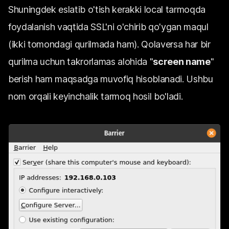
Shuningdek eslatib o'tish kerakki local tarmoqda
foydalanish vaqtida SSL'ni o'chirib qo'ygan maqul
(ikki tomondagi qurilmada ham). Qolaversa har bir
qurilma uchun takrorlamas alohida "
screen name
"
berish ham maqsadga muvofiq hisoblanadi. Ushbu
nom orqali keyinchalik tarmoq hosil bo'ladi.