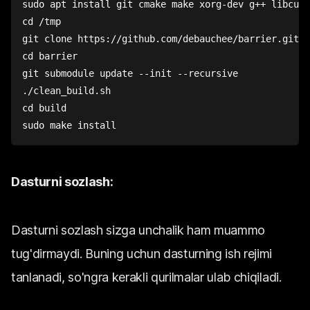
sudo
apt
install
git
 cmake 
make
 xorg-dev g++ libcurl
cd
 /tmp
git
 clone https://github.com/debauchee/barrier.git
cd
 barrier
git
 submodule update --init --recursive
./clean_build.sh
cd
 build
sudo
make
install
Dasturni sozlash:
Dasturni sozlash sizga unchalik ham muammo
tug'dirmaydi. Buning uchun dasturning ish rejimi
tanlanadi, so'ngra kerakli qurilmalar ulab chiqiladi.