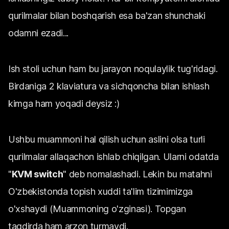
qurilmalar bilan boshqarish esa ba'zan shunchaki
odamni ezadi...
Ish stoli uchun ham bu jarayon noqulaylik tug'ridagi.
Birdaniga 2 klaviatura va sichqoncha bilan ishlash
kimga ham yoqadi deysiz :)
Ushbu muammoni hal qilish uchun aslini olsa turli
qurilmalar allaqachon ishlab chiqilgan. Ularni odatda
"
KVM switch
" deb nomalashadi. Lekin bu matahni
O'zbekistonda topish xuddi ta'lim tizimimizga
o'xshaydi (Muammoning o'zginasi). Topgan
taqdirda ham arzon turmaydi.