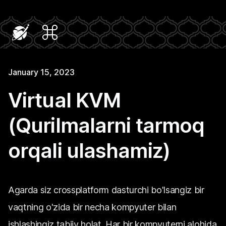
January 15, 2023
Virtual KVM
(Qurilmalarni tarmoq
orqali ulashamiz)
Agarda siz crossplatform dasturchi bo'lsangiz bir
vaqtning o'zida bir necha kompyuter bilan
ishlashingiz tabiiy holat. Har bir kompyuterni alohida